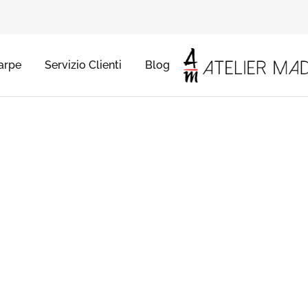
arpe
Servizio Clienti
Blog
Atelier
Abiti
Madà
da
sposa
e
cerimonia,
a
Mantova,
Verona
e
Brescia