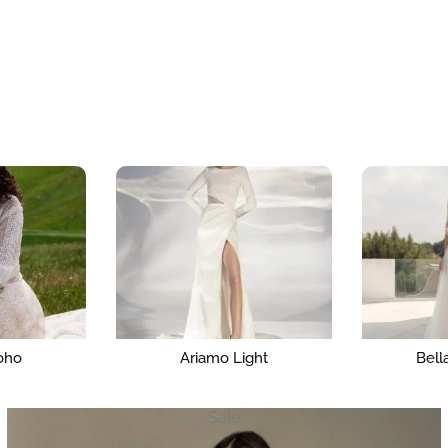
Ca
ght
Bella by Amelie
Sale