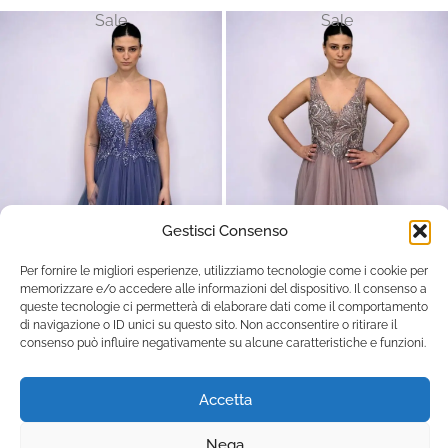
Sale
Sale
Gestisci Consenso
Per fornire le migliori esperienze, utilizziamo tecnologie come i cookie per
memorizzare e/o accedere alle informazioni del dispositivo. Il consenso a
queste tecnologie ci permetterà di elaborare dati come il comportamento
di navigazione o ID unici su questo sito. Non acconsentire o ritirare il
consenso può influire negativamente su alcune caratteristiche e funzioni.
Accetta
Abito in tulle viola con corpetto in
Abito in tulle viola con scollo a V
paillettes e gonna ampia –
e corpetto in paillettes – Christian
Nega