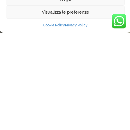
Christian Koehlert
Koehlert
Visualizza le preferenze
Sale
Sale
Cookie Policy
Privacy Policy
Abito lungo in chiffon bordeaux
Abito lungo in chiffon con