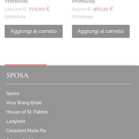
Pronovias
Pronovias
770,00
€
461,30
€
1.100,00
€
659,00
€
IVA Inclusa
IVA Inclusa
Aggiungi al carrello
Aggiungi al carrello
SPOSA
Sposa
Vera Wang Bride
House of St. Patrick
Ladybird
Creazioni Maria Pia