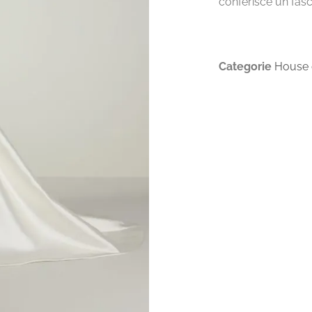
conferisce un fasc
Categorie
House o