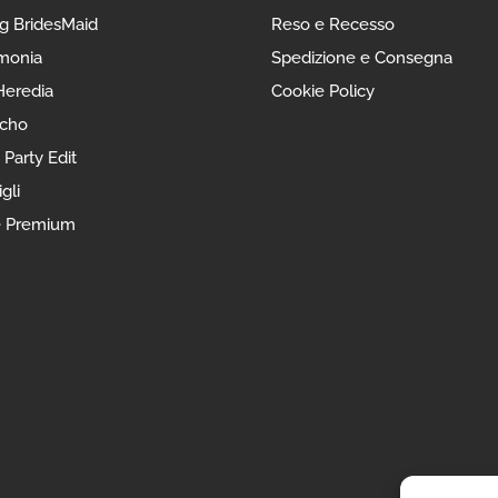
g BridesMaid
Reso e Recesso
monia
Spedizione e Consegna
eredia
Cookie Policy
ncho
 Party Edit
gli
e Premium