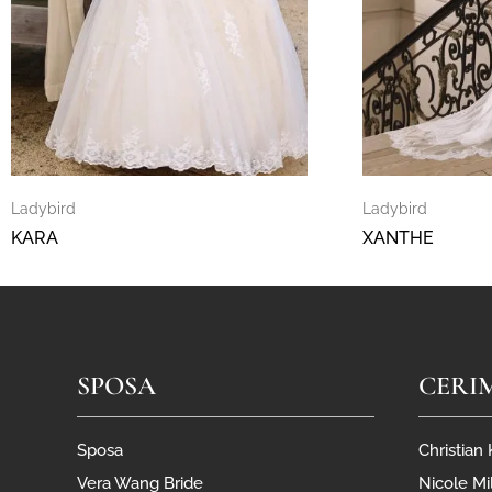
Ladybird
Ladybird
KARA
XANTHE
SPOSA
CERI
Sposa
Christian
Vera Wang Bride
Nicole Mi