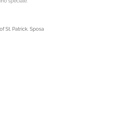
ino speciale.
f St. Patrick
,
Sposa