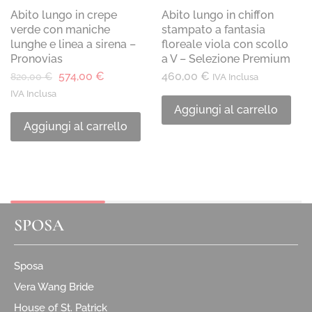
Abito lungo in crepe
Abito lungo in chiffon
verde con maniche
stampato a fantasia
lunghe e linea a sirena –
floreale viola con scollo
Pronovias
a V – Selezione Premium
574,00
€
460,00
€
820,00
€
IVA Inclusa
IVA Inclusa
Aggiungi al carrello
Aggiungi al carrello
SPOSA
Sposa
Vera Wang Bride
House of St. Patrick