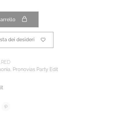
arrello
ista dei desideri
.RED
monia
,
Pronovias Party Edit
it