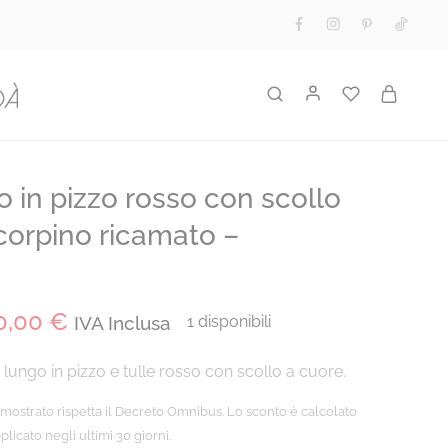
o in pizzo rosso con scollo
corpino ricamato –
0,00
€
IVA Inclusa
1 disponibili
lungo in pizzo e tulle rosso con scollo a cuore.
 mostrato rispetta il Decreto Omnibus. Lo sconto è calcolato
licato negli ultimi 30 giorni.