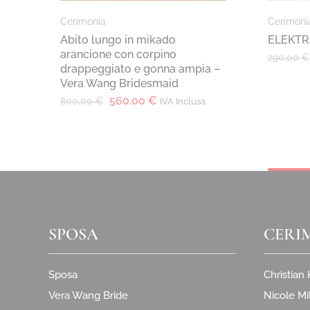
Cerimonia
Cerimoni
Abito lungo in mikado
ELEKTR
arancione con corpino
290,00
€
drappeggiato e gonna ampia –
Vera Wang Bridesmaid
560,00
€
800,00
€
IVA Inclusa
SPOSA
CERI
Sposa
Christian
Vera Wang Bride
Nicole Mi