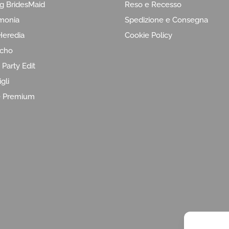
g BridesMaid
Reso e Recesso
monia
Spedizione e Consegna
eredia
Cookie Policy
ncho
 Party Edit
gli
e Premium