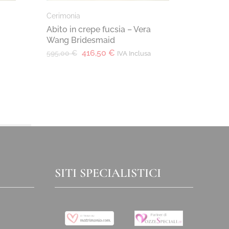
Cerimonia
Cerimon
Abito in crepe fucsia – Vera
Abito l
Wang Bridesmaid
con sco
drappe
416,50
€
595,00
€
IVA Inclusa
Heredi
220,00
SITI SPECIALISTICI