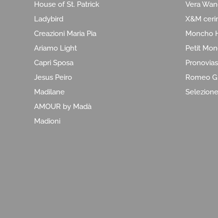
House of St. Patrick
Vera Wan
Ladybird
X&M ceri
Creazioni Maria Pia
Moncho H
Ariamo Light
Petit Mo
Capri Sposa
Pronovias
Jesus Peiro
Romeo Gi
Madilane
Selezion
AMOUR by Madà
Madioni