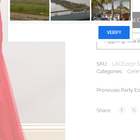
Aggiungi Al C
Aggiungi alla l
SKU:
LACE2237 S
Categories:
Ceri
Pronovias Party Ed
Share: