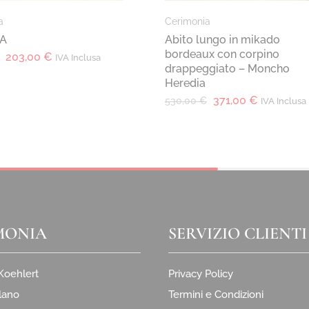
a
Cerimonia
A
Abito lungo in mikado
bordeaux con corpino
203,00
€
IVA Inclusa
drappeggiato – Moncho
Heredia
371,00
€
530,00
€
IVA Inclusa
MONIA
SERVIZIO CLIENTI
 Koehlert
Privacy Policy
lano
Termini e Condizioni