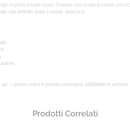
ngo in pizzo e tulle rosso. Corpino con scollo a cuore, con r
unto vita definito, linea a sirena, strascico.
ulle
re
o
aniche
:
46 — pezzo unico in pronta consegna, adattabile in sartoria
Prodotti Correlati