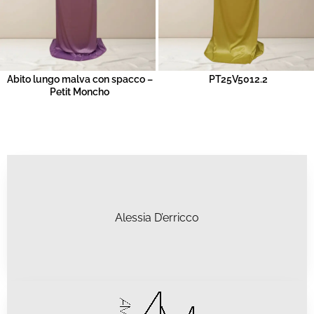
Abito lungo malva con spacco –
PT25V5012.2
Petit Moncho
Alessia D’erricco