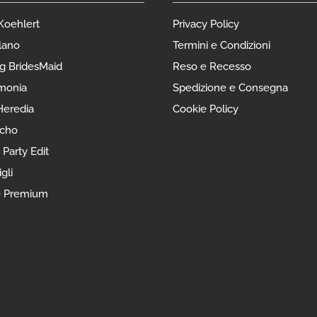
 Koehlert
Privacy Policy
lano
Termini e Condizioni
g BridesMaid
Reso e Recesso
monia
Spedizione e Consegna
eredia
Cookie Policy
ncho
 Party Edit
gli
e Premium