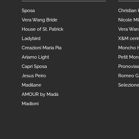
Sposa
Christian
Vera Wang Bride
Nicole Mi
House of St. Patrick
Vera Wan
Ladybird
X&M ceri
Creazioni Maria Pia
Moncho H
Ariamo Light
Petit Mo
Capri Sposa
Pronovias
Jesus Peiro
Romeo Gi
Madilane
Selezion
AMOUR by Madà
Madioni