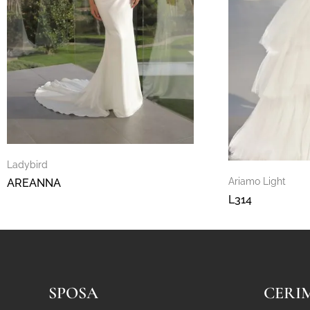
Ladybird
Ariamo Light
AREANNA
L314
SPOSA
CERI