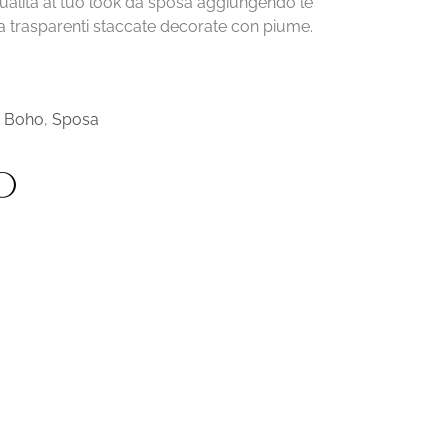
ualità al tuo look da sposa aggiungendo le
a trasparenti staccate decorate con piume.
 Boho
,
Sposa