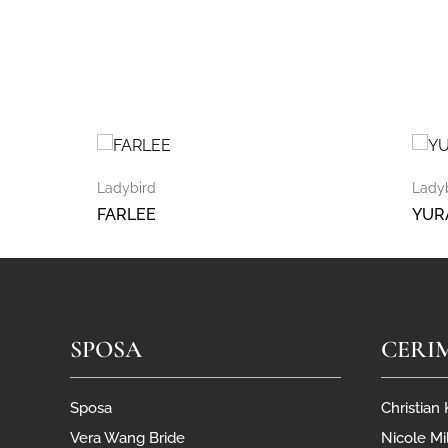
Ladybird
Lady
FARLEE
YUR
SPOSA
CERI
Sposa
Christian
Vera Wang Bride
Nicole Mi