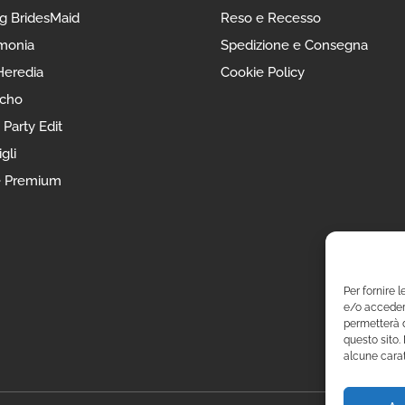
g BridesMaid
Reso e Recesso
monia
Spedizione e Consegna
eredia
Cookie Policy
ncho
 Party Edit
gli
e Premium
Per fornire 
e/o accedere
permetterà d
questo sito.
alcune carat