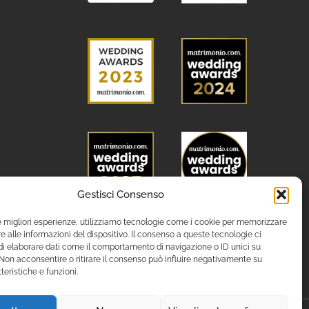
Gestisci Consenso
le migliori esperienze, utilizziamo tecnologie come i cookie per memorizzare
 alle informazioni del dispositivo. Il consenso a queste tecnologie ci
i elaborare dati come il comportamento di navigazione o ID unici su
 Non acconsentire o ritirare il consenso può influire negativamente su
teristiche e funzioni.