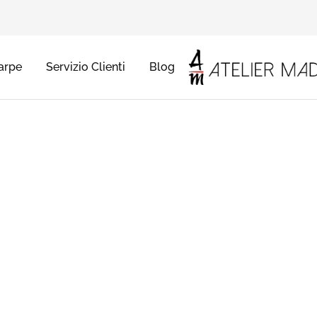
arpe
Servizio Clienti
Blog
Atelier
Abiti
Madà
da
sposa
e
cerimonia,
a
Mantova,
Verona
e
Brescia