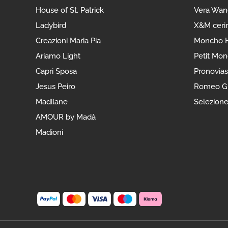
House of St. Patrick
Vera Wan
Ladybird
X&M ceri
Creazioni Maria Pia
Moncho H
Ariamo Light
Petit Mo
Capri Sposa
Pronovias
Jesus Peiro
Romeo Gi
Madilane
Selezion
AMOUR by Madà
Madioni